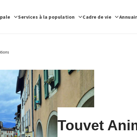
ipale
Services à la population
Cadre de vie
Annuair
tions
Touvet Ani