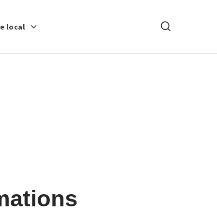
Rechercher
e local
mations