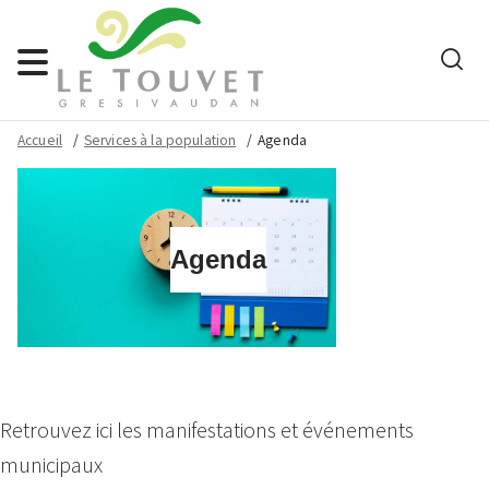
Rech
Menu
Accueil
Services à la population
Agenda
Agenda
Retrouvez ici les manifestations et événements
municipaux