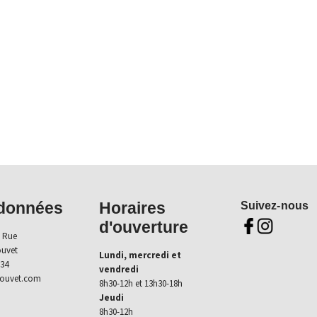
données
Horaires
Suivez-nous
d'ouverture
Aller sur page fb (n
Aller sur insta
 Rue
ouvet
Lundi, mercredi et
 34
vendredi
touvet.com
8h30-12h et 13h30-18h
Jeudi
8h30-12h