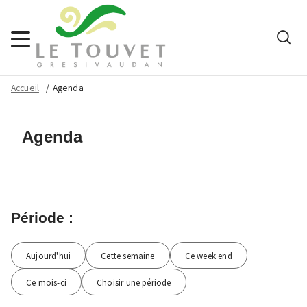
Rech
Menu
Accueil
Agenda
Agenda
Période :
Filtres de l'agenda
Aujourd'hui
Cette semaine
Ce week end
Ce mois-ci
Choisir une période